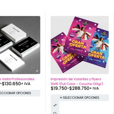
e Visita Profesionales
Impresión de Volantes y Flyers
-
$
130.650
+ IVA
10x15 (Full Color - Couche 130gr)
$
19.750
-
$
288.750
+ IVA
LECCIONAR OPCIONES
SELECCIONAR OPCIONES