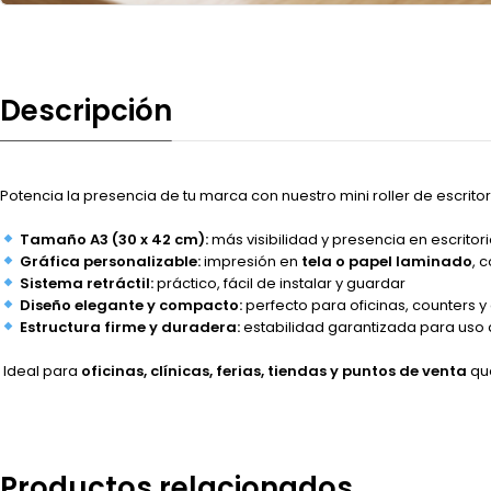
Descripción
Potencia
la
presencia
de
tu
marca
con
nuestro
mini
roller
de
escrito
Tamaño
A3 (30
x
42
cm):
más
visibilidad
y
presencia
en
escritor
Gráfica
personalizable:
impresión
en
tela
o
papel
laminado
,
c
Sistema
retráctil:
práctico,
fácil
de
instalar
y
guardar
Diseño
elegante
y
compacto:
perfecto
para
oficinas,
counters
y
Estructura
firme
y
duradera:
estabilidad
garantizada
para
uso
Ideal
para
oficinas,
clínicas,
ferias,
tiendas
y
puntos
de
venta
q
Productos relacionados