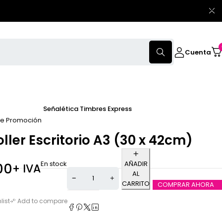
Cuenta
Señalética
Timbres Express
de Promoción
oller Escritorio A3 (30 x 42cm)
En stock
AÑADIR
00
+ IVA
AL
CARRITO
COMPRAR AHORA
list
Add to compare