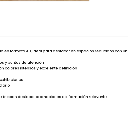
rio
en
formato
A3,
ideal
para
destacar
en
espacios
reducidos
con
u
ios
y
puntos
de
atención
on
colores
intensos
y
excelente
definición
exhibiciones
diario
ue
buscan
destacar
promociones
o
información
relevante.