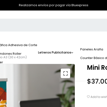
Realizamos envíos por pagar vía Bluexpress
áfica Adhesiva de Corte
Paneles Araña
Letreros Publicitarios
ndones Roller
orio A3 (30 x 42cm)
Counter Básico 
yer
Mini R
$
37.0
Add to wish